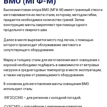
ВМО (МГФ-М)
Высокомачтовая опора ВМО (МГФ-М) имеет граненый ствол и
изготавливается из листа стали, которому, методом гибки,
придается необходимое количество граней. Затем
конструкцию мачты закрепляют при помощи одного
продольного сварного шва.
Далее в мачте вырезается место под лючок, с помощью
которого происходит обслуживание светового и
сопутствующего оборудования.
Марку и толщину стали для изготовления мачт освещения с
короной необходимо подбирать в зависимости от ветровых
нагрузок и среднегодовых температур в месте эксплуатации,
а также нагрузки от размещаемого оборудования.
В основном для изготовления мачты освещения ВМО
используют сталь:
·09Г2С(С345 – для регионов с холодной погодой;
·Ст3(С245) – для районов с умеренным климатом.