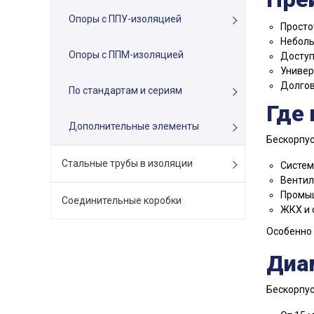
Опоры с ППУ-изоляцией
Просто
Неболь
Опоры с ППМ-изоляцией
Доступ
Универ
Долгов
По стандартам и сериям
Где
Дополнительные элементы
Бескорпус
Стальные трубы в изоляции
Систем
Вентил
Промыш
Соединительные коробки
ЖКХ и 
Особенно 
Диа
Бескорпус