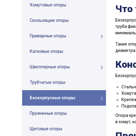
Хомутовые опоры
Что 
Бескорпус
Скользящие опоры
труба фик
минимальн
Приварные опоры
Такие опо
диаметра 
Катковые опоры
Кон
Швеллерные опоры
Бескорпус
Трубчатые опоры
Стальн
Хомута
Бескорпусные опоры
Крепёж
Подкла
Пружинные опоры
Опора кре
в хомут, 
Щитовые опоры
Пре