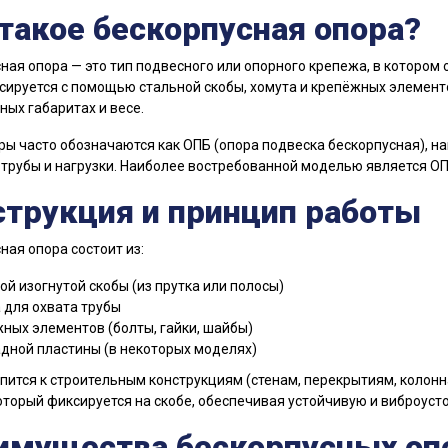
такое бескорпусная опора?
ная опора — это тип подвесного или опорного крепежа, в котором 
сируется с помощью стальной скобы, хомута и крепёжных элемен
ых габаритах и весе.
ры часто обозначаются как ОПБ (опора подвеска бескорпусная), на
трубы и нагрузки. Наиболее востребованной моделью является ОПБ
струкция и принцип работы
ная опора состоит из:
ой изогнутой скобы (из прутка или полосы)
 для охвата трубы
ных элементов (болты, гайки, шайбы)
дной пластины (в некоторых моделях)
пится к строительным конструкциям (стенам, перекрытиям, колонн
который фиксируется на скобе, обеспечивая устойчивую и виброус
имущества бескорпусных оп