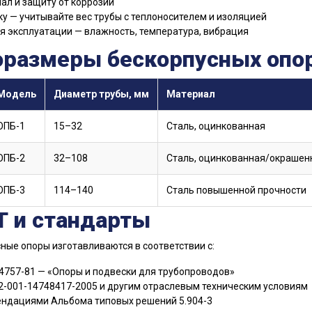
ал и защиту от коррозии
ку — учитывайте вес трубы с теплоносителем и изоляцией
я эксплуатации — влажность, температура, вибрация
оразмеры бескорпусных опор
Модель
Диаметр трубы, мм
Материал
ОПБ-1
15–32
Сталь, оцинкованная
ОПБ-2
32–108
Сталь, оцинкованная/окрашен
ОПБ-3
114–140
Сталь повышенной прочности
Т и стандарты
ные опоры изготавливаются в соответствии с:
4757-81 — «Опоры и подвески для трубопроводов»
2-001-14748417-2005 и другим отраслевым техническим условиям
ндациями Альбома типовых решений 5.904-3