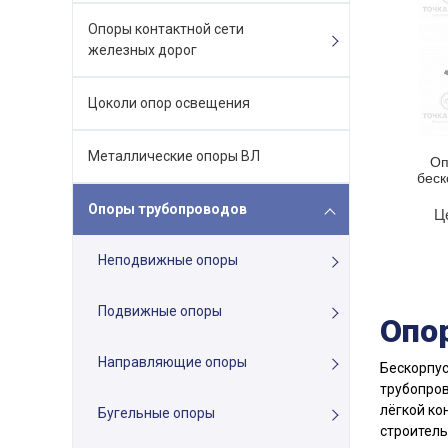
Опоры контактной сети
железных дорог
Цоколи опор освещения
Металлические опоры ВЛ
Оп
беск
Опоры трубопроводов
Ц
Неподвижные опоры
Подвижные опоры
Опо
Направляющие опоры
Бескорпус
трубопров
лёгкой ко
Бугельные опоры
строитель