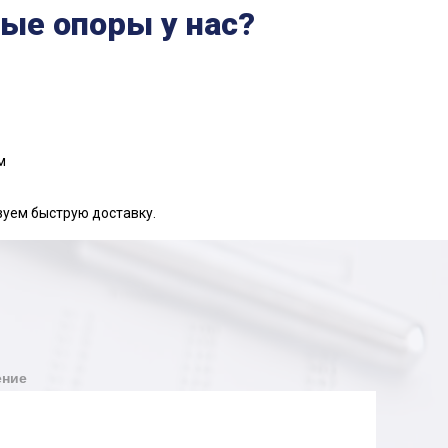
ые опоры у нас?
м
зуем быструю доставку.
ние