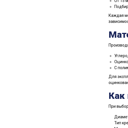
От 15 
Подбир
Каждая мо
зависимос
Мат
Производя
Углеро
Оцинко
С поли
Для экспл
оцинкован
Как
При выбор
Диамет
Тип кре