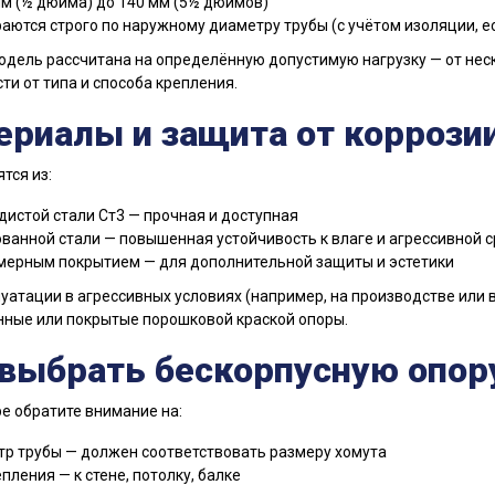
мм (½ дюйма) до 140 мм (5½ дюймов)
аются строго по наружному диаметру трубы (с учётом изоляции, ес
дель рассчитана на определённую допустимую нагрузку — от неск
ти от типа и способа крепления.
ериалы и защита от коррози
тся из:
дистой стали Ст3 — прочная и доступная
ванной стали — повышенная устойчивость к влаге и агрессивной 
мерным покрытием — для дополнительной защиты и эстетики
уатации в агрессивных условиях (например, на производстве или
ные или покрытые порошковой краской опоры.
 выбрать бескорпусную опор
е обратите внимание на:
р трубы — должен соответствовать размеру хомута
пления — к стене, потолку, балке