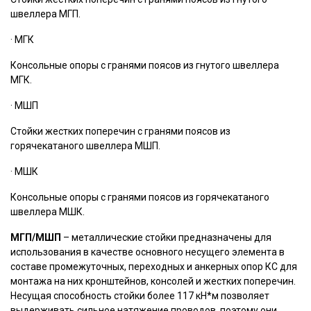
швеллера МГП.
· МГК
Консольные опоры с гранями поясов из гнутого швеллера
МГК.
· МШП
Стойки жестких поперечин с гранями поясов из
горячекатаного швеллера МШП.
· МШК
Консольные опоры с гранями поясов из горячекатаного
швеллера МШК.
МГП/МШП
– металлические стойки предназначены для
использования в качестве основного несущего элемента в
составе промежуточных, переходных и анкерных опор КС для
монтажа на них кронштейнов, консолей и жестких поперечин.
Несущая способность стойки более 117 кН*м позволяет
выдерживать сильное натяжение проводов, поэтому они