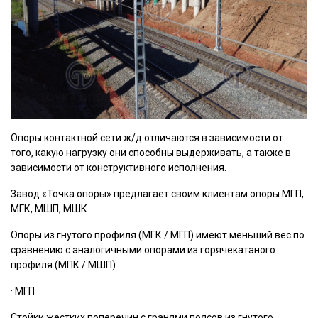
Опоры контактной сети ж/д отличаются в зависимости от
того, какую нагрузку они способны выдерживать, а также в
зависимости от конструктивного исполнения.
Завод «Точка опоры» предлагает своим клиентам опоры МГП,
МГК, МШП, МШК.
Опоры из гнутого профиля (МГК / МГП) имеют меньший вес по
сравнению с аналогичными опорами из горячекатаного
профиля (МПК / МШП).
· МГП
Стойки жестких поперечин с гранями поясов из гнутого