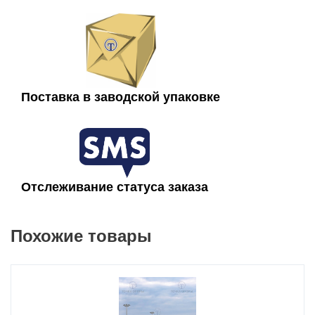
Мачта освещения МГФ-М-30 имеет граненый ствол и
изготавливается из листа стали, которому, методом гибки,
придается необходимое количество граней. Затем
конструкция мачты ВМО-30 закрепляется при помощи
одного продольного сварного шва.
Поставка в заводской упаковке
Далее в мачте вырезается место под лючок, с помощью
которого происходит обслуживание светового и
сопутствующего оборудования.
Марку и толщину стали для изготовления мачт освещения
ВМО-30 необходимо подбирать в зависимости от ветровых
Отслеживание статуса заказа
нагрузок и среднегодовых температур в месте
эксплуатации, а также нагрузки от размещаемого
оборудования.
Похожие товары
В основном для изготовления мачты освещения ВМО
используют сталь:
- 09Г2С(С345) – для регионов с холодной погодой;