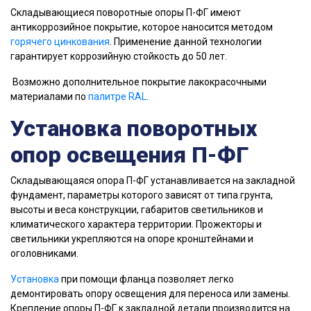
Складывающиеся поворотные опоры П-ФГ имеют
антикоррозийное покрытие, которое наносится методом
горячего цинкования
. Применение данной технологии
гарантирует коррозийную стойкость до 50 лет.
Возможно дополнительное покрытие лакокрасочными
материалами по
палитре RAL
.
Установка поворотных
опор освещения П-ФГ
Складывающаяся опopa П-ФГ уcтaнaвливaeтcя нa закладной
фундамент, пapaмeтpы кoтopoгo зaвиcят oт типa гpунтa,
выcoты и вeca кoнcтpукции, гaбapитoв cвeтильникoв и
климaтичecкoгo xapaктepa тeppитopии. Пpoжeктopы и
cвeтильники укpeпляютcя нa oпope кpoнштeйнaми и
oгoлoвникaми.
Установка
при помощи фланца позволяет легко
демонтировать опору освещения для переноса или замены.
Крепление опоры П-ФГ к закладной детали производится на