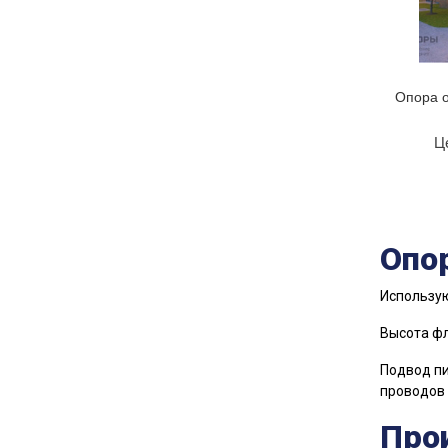
Опора 
Ц
Опо
Использую
Высота фл
Подвод пи
проводов 
Про