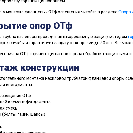
обработку горячим цинкованием.
е о монтаже фланцевых ОТф освещения читайте в разделе
Опора 
рытие опор ОТф
е трубчатые опоры проходят антикоррозийную защиту методом
го
срок службы и гарантирует защиту от коррозии до 50 лет. Возмож
есения на ОТф горячего цинка повторная обработка защитными по
таж конструкции
стоятельного монтажа несиловой трубчатой фланцевой опоры ос
 и инструменты:
освещения ОТф
ной элемент фундамента
ая смесь
 (болты, гайки, шайбы)
а
ь
й ключ или шуруповерт