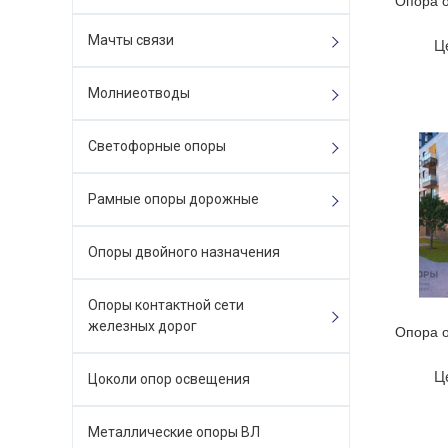
Опора 
Мачты связи
Ц
Молниеотводы
Светофорные опоры
Рамные опоры дорожные
Опоры двойного назначения
Опоры контактной сети
железных дорог
Опора 
Ц
Цоколи опор освещения
Металлические опоры ВЛ