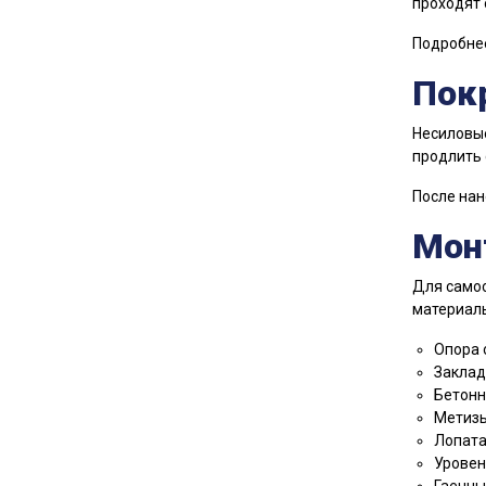
проходят 
Подробне
Пок
Несиловы
продлить 
После нан
Мон
Для само
материалы
Опора 
Заклад
Бетонн
Метизы
Лопат
Уровен
Гаечны