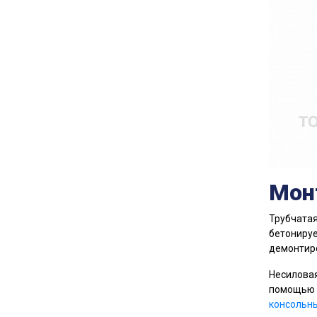
Мон
Трубчатая
бетонируе
демонтиро
Несиловая
помощью к
консольн