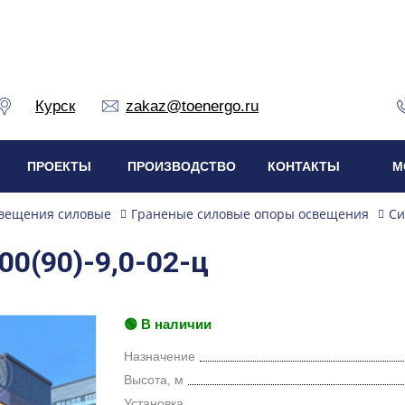
Курск
zakaz@toenergo.ru
ПРОЕКТЫ
ПРОИЗВОДСТВО
КОНТАКТЫ
М
вещения силовые
Граненые силовые опоры освещения
Си
0(90)-9,0-02-ц
🟢 В наличии
Назначение
Высота, м
Установка