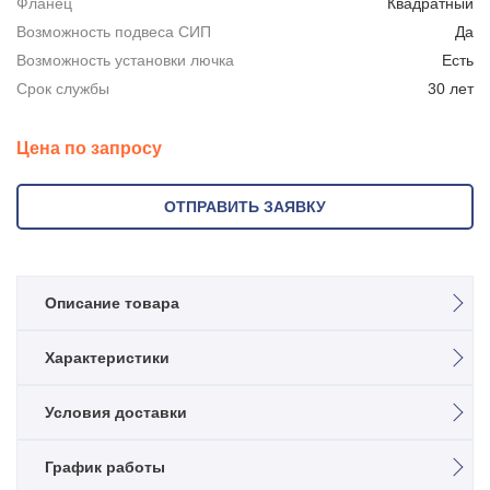
Фланец
Квадратный
Возможность подвеса СИП
Да
Возможность установки лючка
Есть
Срок службы
30 лет
Цена по запросу
ОТПРАВИТЬ ЗАЯВКУ
Описание товара
Опора освещения НФГ 6,0-05-ц
Характеристики
Несиловая фланцевая граненая опора, применяется для
Назначение
Условия доставки
организации наружного освещения в местах, где не
Несиловая
требуется повышенная прочность конструкции для подвеса
Высота, м
проводов СИП, размещения рекламных или
График работы
Возможен самовывоз силами заказчика с территории
6
информационных щитов. Использование опор освещения