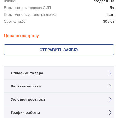
Фланец
Квадратный
Возможность подвеса СИП
Да
Возможность установки лючка
Есть
Срок службы
30 лет
Цена по запросу
ОТПРАВИТЬ ЗАЯВКУ
Описание товара
Опора освещения НФГ 9,0-05-ц
Характеристики
Несиловая фланцевая граненая опора, применяется для
Назначение
Условия доставки
организации наружного освещения в местах, где не
Несиловая
требуется повышенная прочность конструкции для подвеса
Высота, м
проводов СИП, размещения рекламных или
График работы
Возможен самовывоз силами заказчика с территории
9
информационных щитов. Использование опор освещения