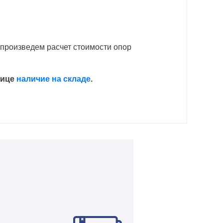
 произведем расчет стоимости опор
нице
н
аличие на складе
.