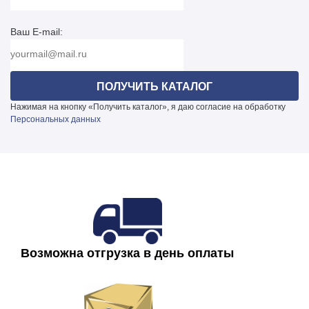
доставку.
Расчет стоимости и сроков доставки поможет сделать
Трубчатая
менеджер, который закреплён за Вашей компанией.
Вид стали для изготовления опоры НП подбирается в
Ваш E-mail:
соответствии с климатическими условиями местности и
ветровым районом.
Чертеж опоры НП-18,0/20,5-02
Нажимая на кнопку «Получить каталог», я даю согласие на обработку
Персональных данных
Возможна отгрузка в день оплаты